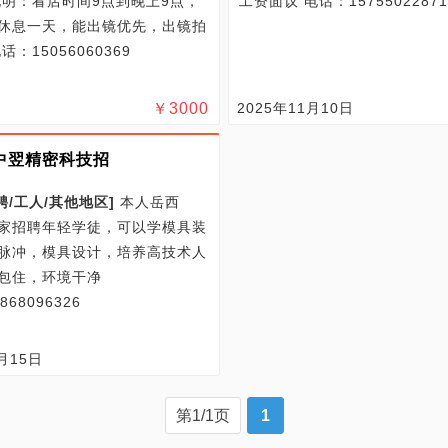
说明：看店时间9点到晚上9点，
工资面议
电话：15755022871
休息一天，能出镜优先，出镜拍
话：15056060369
￥
3000
2025年11月10日
中翌精密科技招
聘/
工人/
其他地区
]
本人岳西
家招聘年轻学徒，可以学模具装
脉冲，模具设计，培养高技术人
包住，环境干净
68096326
月15日
第1/1页
1