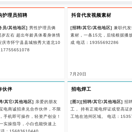
构护理员招聘
抖音代发视频素材
务员/
其他地区
]
男性护理员俩
[
招聘/
其它/
其他地区
]
兼职代发
0周岁左右 超出年龄具体看身体情
素材，一条15元，后续根据播
:安庆市怀宁县县城独秀大道北10
成
电话：19355692286
7755651078
7月20日
作伙伴
招电焊工
聘/
其它/
其他地区
]
亲爱的朋友
[图3]
[
招聘/
其它/
其他地区
]
招聘
宝电商诚招承兑合作伙伴，不限
工， 持有正规电焊证或登高证
，手机即可操作，轻资产创业！
工地在池州区域。
电话：15357
一实操指导，小白也能快速上
话：15683610440