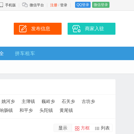
QQ登录
微信登录
手机版
微信平台
注册
/
登录
发布信息
商家入驻
全
拼车租车
姚河乡
主簿镇
巍岭乡
石关乡
古坊乡
响肠镇
和平乡
头陀镇
黄尾镇
显示
方框
列表