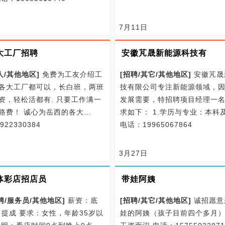
7月11日
大工厂招聘
安徽芃晟新能源科技有
人/
其他地区
]
免费为工友介绍工
[
招聘/
其它/
其他地区
]
安徽芃晟
各大工厂都可以，长白班，两班
技有限公司专注新能源领域，
资，轻松活都有. 只要工作满一
发展需要，特招聘项目经理一
路费！ 诚心为岳西的各大…
求如下： 1.学历与专业：本科
22330384
电话：19965067864
3月27日
体彩店招店员
带娃阿姨
聘/
服务员/
其他地区
]
薪资：底
[
招聘/
其它/
其他地区
]
诚招愿意
0＋提成 要求：女性，年龄35岁以
娃的阿姨（孩子目前四个多月