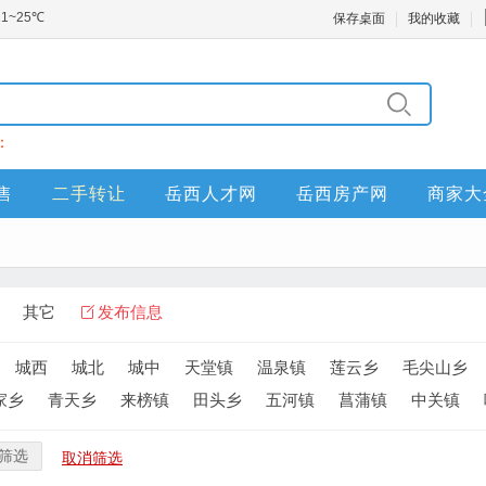
保存桌面
我的收藏
：
售
二手转让
岳西人才网
岳西房产网
商家大
其它
发布信息
城西
城北
城中
天堂镇
温泉镇
莲云乡
毛尖山乡
家乡
青天乡
来榜镇
田头乡
五河镇
菖蒲镇
中关镇
筛选
取消筛选