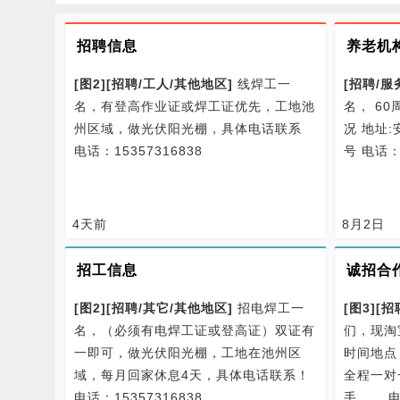
招聘信息
养老机
[图2]
[
招聘/
工人/
其他地区
]
线焊工一
[
招聘/
服
名，有登高作业证或焊工证优先，工地池
名， 6
州区域，做光伏阳光棚，具体电话联系
况 地址
电话：15357316838
号
电话：1
4天前
8月2日
招工信息
诚招合
[图2]
[
招聘/
其它/
其他地区
]
招电焊工一
[图3]
[
招
名，（必须有电焊工证或登高证）双证有
们，现淘
一即可，做光伏阳光棚，工地在池州区
时间地点
域，每月回家休息4天，具体电话联系！
全程一对
电话：15357316838
手。…
电