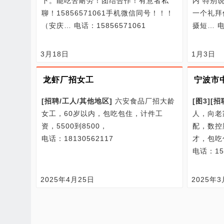
下。能吃苦耐劳！团结合作！有意者私
内 特别
聊！15856571061手机微信同号！！！
一个礼拜
（安庆…
电话：15856571061
摄短…
电
3月18日
1月3日
龙虾厂招女工
宁波市
[
招聘/
工人/
其他地区
]
六安食品厂招大龄
[图3]
[
招
女工，60岁以内，包吃包住，计件工
人，向老
资，5500到8500，
配，数控
电话：18130562117
才，包吃
电话：158
2025年4月25日
2025年3