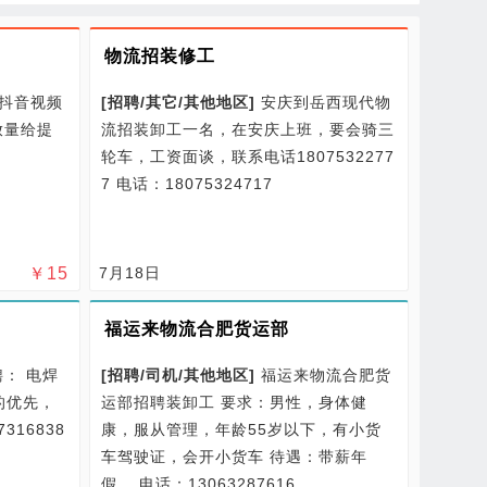
物流招装修工
抖音视频
[
招聘/
其它/
其他地区
]
安庆到岳西现代物
放量给提
流招装卸工一名，在安庆上班，要会骑三
轮车，工资面谈，联系电话1807532277
7
电话：18075324717
￥
15
7月18日
福运来物流合肥货运部
： 电焊
[
招聘/
司机/
其他地区
]
福运来物流合肥货
的优先，
运部招聘装卸工 要求：男性，身体健
316838
康，服从管理，年龄55岁以下，有小货
车驾驶证，会开小货车 待遇：带薪年
假…
电话：13063287616