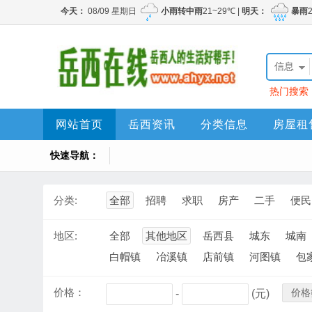
信息
热门搜索
网站首页
岳西资讯
分类信息
房屋租
快速导航：
分类:
全部
招聘
求职
房产
二手
便民
地区:
全部
其他地区
岳西县
城东
城南
白帽镇
冶溪镇
店前镇
河图镇
包
价格：
价格
-
(元)