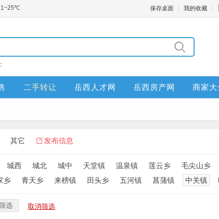
保存桌面
我的收藏
：
售
二手转让
岳西人才网
岳西房产网
商家大
其它
发布信息
城西
城北
城中
天堂镇
温泉镇
莲云乡
毛尖山乡
家乡
青天乡
来榜镇
田头乡
五河镇
菖蒲镇
中关镇
筛选
取消筛选