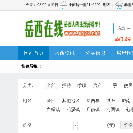
信息
热门搜索
网站首页
岳西资讯
分类信息
房屋租
快速导航：
分类:
全部
招聘
求职
房产
二手
便民
地区:
全部
其他地区
岳西县
城东
城南
白帽镇
冶溪镇
店前镇
河图镇
包
价格：
价格
-
(元)