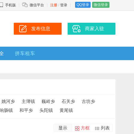
QQ登录
微信登录
手机版
微信平台
注册
/
登录
发布信息
商家入驻
全
拼车租车
姚河乡
主簿镇
巍岭乡
石关乡
古坊乡
响肠镇
和平乡
头陀镇
黄尾镇
显示
方框
列表