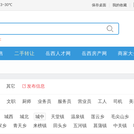
保存桌面
我的收藏
：
售
二手转让
岳西人才网
岳西房产网
商家大
其它
发布信息
文职
厨师
业务员
服务员
营业员
工人
司机
美
城西
城北
城中
天堂镇
温泉镇
莲云乡
毛尖山乡
家乡
青天乡
来榜镇
田头乡
五河镇
菖蒲镇
中关镇