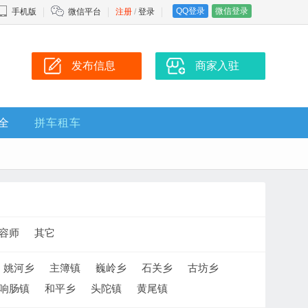
QQ登录
微信登录
手机版
微信平台
注册
/
登录
发布信息
商家入驻
全
拼车租车
容师
其它
姚河乡
主簿镇
巍岭乡
石关乡
古坊乡
响肠镇
和平乡
头陀镇
黄尾镇