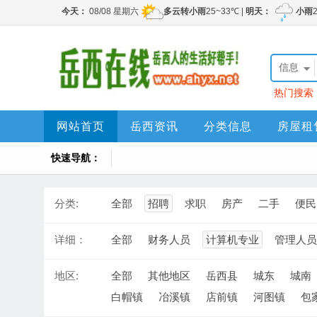
信息
热门搜索
网站首页
岳西资讯
分类信息
房屋租
快速导航：
分类:
全部
招聘
求职
房产
二手
便民
详细：
全部
财务人员
计算机专业
管理人员
地区:
全部
其他地区
岳西县
城东
城南
白帽镇
冶溪镇
店前镇
河图镇
包