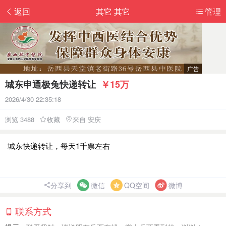
返回
其它 其它
管理
城东申通极兔快递转让
￥15万
2026/4/30 22:35:18
浏览 3488
收藏
来自 安庆
城东快递转让，每天1千票左右
分享到
微信
QQ空间
微博
联系方式