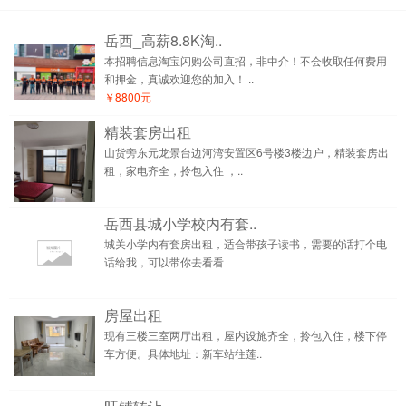
岳西_高薪8.8K淘..
本招聘信息淘宝闪购公司直招，非中介！不会收取任何费用
和押金，真诚欢迎您的加入！ ..
￥8800元
精装套房出租
山货旁东元龙景台边河湾安置区6号楼3楼边户，精装套房出
租，家电齐全，拎包入住 ，..
岳西县城小学校内有套..
城关小学内有套房出租，适合带孩子读书，需要的话打个电
话给我，可以带你去看看
房屋出租
现有三楼三室两厅出租，屋内设施齐全，拎包入住，楼下停
车方便。具体地址：新车站往莲..