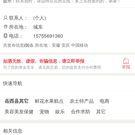
提示：
联系我时，请说明在岳西在线－掌上岳西看到的，谢谢！
联系人：
(个人)
所在地：
城东
电话：
15755691360
共发布信息
(0)
条 所在地：安徽 安庆 中国移动
如遇无效、虚假、诈骗信息，请立即举报
举报
为了您的资金安全，请见面交易，切勿提前支付任何费用
快速导航
岳西县其它
鲜花水果糕点
农土特产品
电商
美容美发保健
宠物
娱乐
合作求助
其它
相关信息