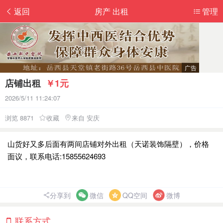
返回
房产 出租
管理
店铺出租
￥1元
2026/5/11 11:24:07
浏览 8871
收藏
来自 安庆
山货好又多后面有两间店铺对外出租（天诺装饰隔壁），价格
面议，联系电话:15855624693
分享到
微信
QQ空间
微博
联系方式