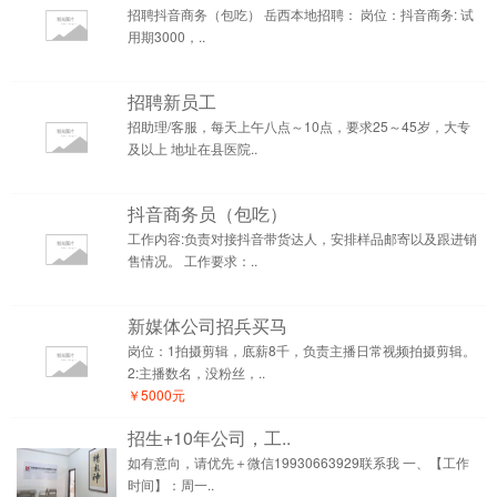
招聘抖音商务（包吃） 岳西本地招聘： 岗位：抖音商务: 试
用期3000，..
招聘新员工
招助理/客服，每天上午八点～10点，要求25～45岁，大专
及以上 地址在县医院..
抖音商务员（包吃）
工作内容:负责对接抖音带货达人，安排样品邮寄以及跟进销
售情况。 工作要求：..
新媒体公司招兵买马
岗位：1拍摄剪辑，底薪8千，负责主播日常视频拍摄剪辑。
2:主播数名，没粉丝，..
￥5000元
招生+10年公司，工..
如有意向，请优先＋微信19930663929联系我 一、【工作
时间】：周一..